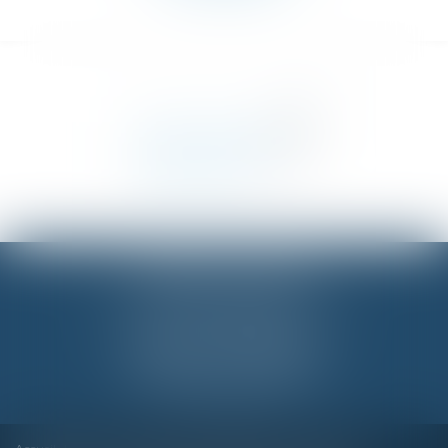
BUREAU DE PARIS
18 Rue des Pyramides, 75001 PARIS
Tél :
01 42 96 60 00
BUREAU DE NANTES
2 Rue Régnier, 44000 NANTES
Tél :
06 20 28 70 84