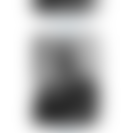
Chamsy
RACHIQ
Avocat
Dali
JEBALI