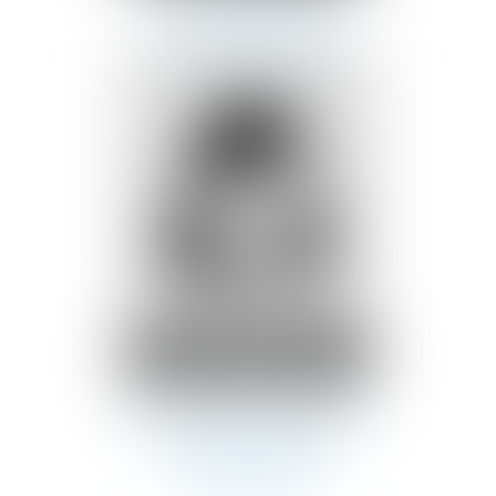
Assistant
juridique
Sarah Dalia
BOURZAH
Assistante
juridique et
administrative