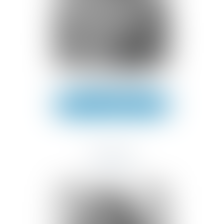
Hortense
SGRO
Voir le détail
Contact
Avocats