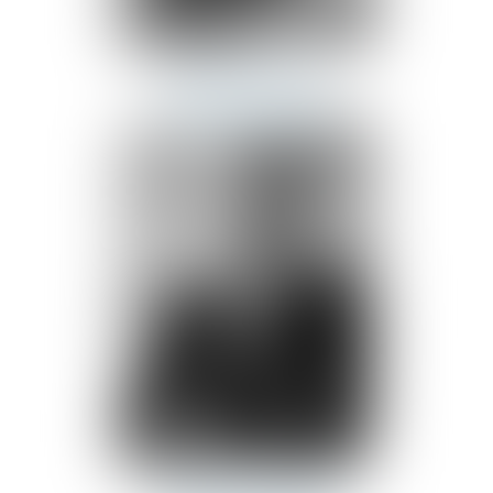
Dorothée
GAULT
Assistante
juridique
Thibaud
DUHAMEL