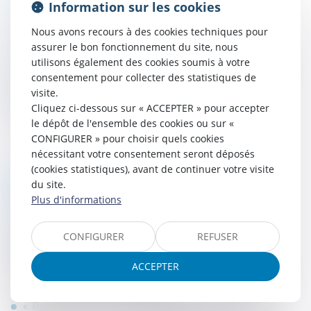
Droit du numérique (Master1 – Paris 8),
Information sur les cookies
Droit de l’administration électronique (Master2
Nous avons recours à des cookies techniques pour
– Paris 8),
assurer le bon fonctionnement du site, nous
Droit et éthique des données (Master2 – Paris
utilisons également des cookies soumis à votre
8),
consentement pour collecter des statistiques de
Contentieux climatiques (Master2 – Paris 8),
visite.
Protection de l’innovation numérique et
Cliquez ci-dessous sur « ACCEPTER » pour accepter
propriété intellectuelle (Master2 – ICP)
le dépôt de l'ensemble des cookies ou sur «
CONFIGURER » pour choisir quels cookies
nécessitant votre consentement seront déposés
(cookies statistiques), avant de continuer votre visite
Ouvrages et dernières
du site.
publications
Plus d'informations
La propriété intellectuelle et
CONFIGURER
REFUSER
l’Internet,
Flammarion, 2001,
Droit du numérique
– Éditions Lamy (co-
ACCEPTER
auteur en charge des chapitres consacrés aux
questions contractuelles)
«
Régulation du numérique et souveraineté