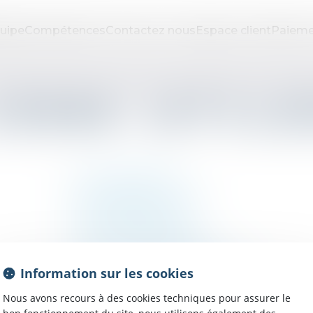
uipe
Compétences
Contactez nous
Espace client
Paieme
IENS UTIL
www.cnb.avocat.fr
www.legifrance.gouv.fr
www.justice.gouv.fr
www.courdecassation.fr
www.conseil-constitutionnel.fr
Information sur les cookies
Nous avons recours à des cookies techniques pour assurer le