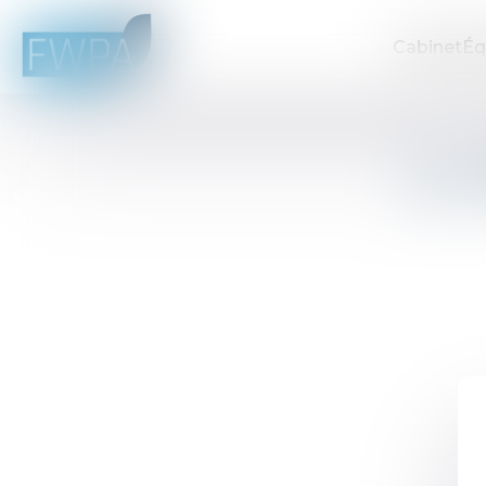
Cabinet
Éq
L