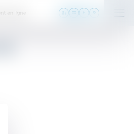
nt en ligne
ES