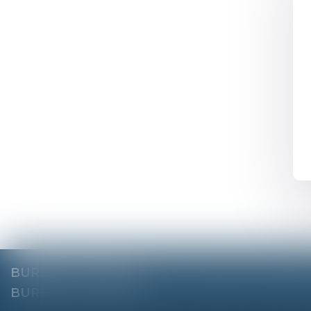
BUREAU DE PARIS
18 Rue des Pyramides, 75001
BUREAU DE NANTES
2 Rue Régnier, 44000 N