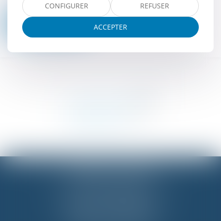
CONFIGURER
REFUSER
Nous contacter
ACCEPTER
BUREAU DE PARIS
18 Rue des Pyramides, 75001 PARIS
Tél :
01 42 96 60 00
BUREAU DE NANTES
2 Rue Régnier, 44000 NANTES