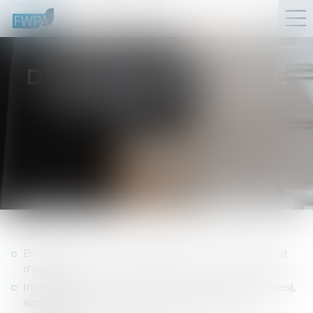
PROTECTION DES
DROITS DE PROPRIÉTÉ
INTELLECTUELLE
Brevet d’invention, marques, dessins et modèles, droit
d‘auteur
Inventions, créations (droit d’auteur, dessin et modèles),
signes distinctifs (marques et noms de domaine