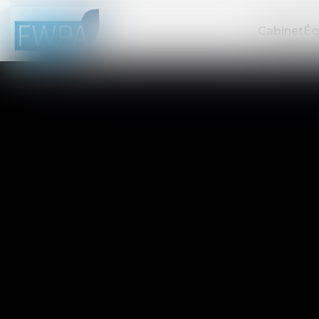
Cabinet
Éq