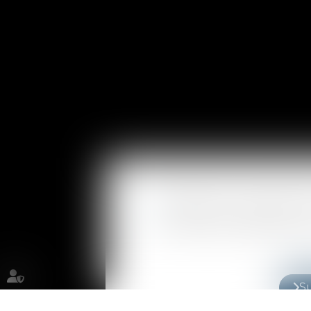
Négociation, conclusion de
Procédures UDRP/PARL pou