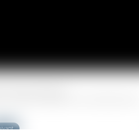
 protocoles transactionnels
r récupérer ou défendre son nom de domaine interne