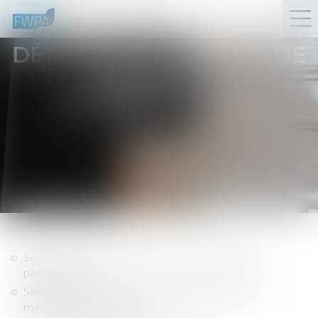
DÉFENSE DES DROITS DE
PROPRIÉTÉ
INTELLECTUELLE
Secret des affaires, NDA, concurrence déloyale,
parasitisme
Saisie-contrefaçon, contentieux des brevets, des
marques, des modèles