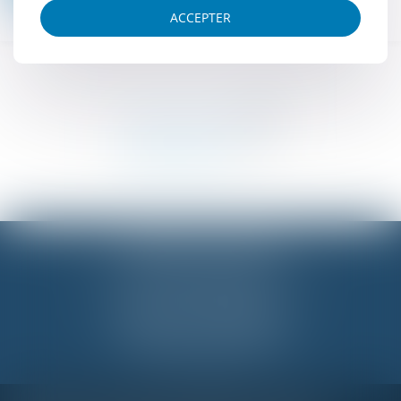
ACCEPTER
BUREAU DE PARIS
18 Rue des Pyramides, 75001 PARIS
Tél :
01 42 96 60 00
BUREAU DE NANTES
2 Rue Régnier, 44000 NANTES
Tél :
06 20 28 70 84