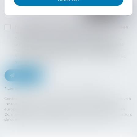
J'accepte que les informations saisies soient traitées
informatiquement par FELTESSE WARUSFEL
PASQUIER ET ASSOCIES (FWPA) et l'hébergeur du
présent site dans le cadre de ma demande et de la
relation avec FELTESSE WARUSFEL PASQUIER ET
ASSOCIES (FWPA) et/ou Madame Thibaud DUHAMEL
qui peut en découler.
Envoyer
* Les champs suivis d'un astérisque sont obligatoires.
Conformément à la loi n°78-17 du 6 janvier 1978 modifiée relative à
l'informatique, aux fichiers et aux libertés, et au règlement
européen 2016/679, dit Règlement Général sur la Protection des
Données (RGPD), vous disposez d'un droit d'accès, de rectification,
de suppression des informations qui vous concernent.