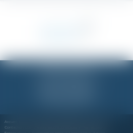
BUREAU DE PARIS
18 Rue des Pyramides, 75001 PARIS
Tél :
01 42 96 60 00
BUREAU DE NANTES
2 Rue Régnier, 44000 NANTES
Tél :
06 20 28 70 84
Accueil
Cabinet
Équipe
Compétences
Honoraires
Contactez nous
Informations juridiques
Plan du site
Espace client
Paiement en ligne
Liens utiles
Articles