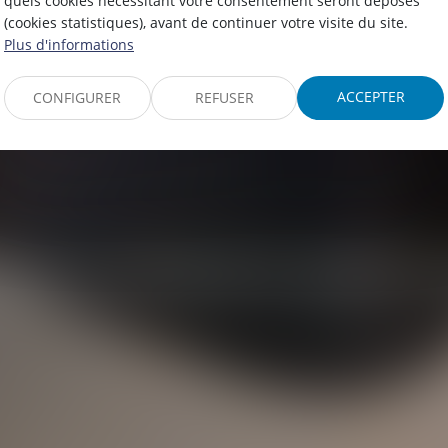
quels cookies nécessitant votre consentement seront déposés
(cookies statistiques), avant de continuer votre visite du site.
AH DALIA
BOUR
Plus d'informations
ACCEPTER
CONFIGURER
REFUSER
tante
juridique et adminis