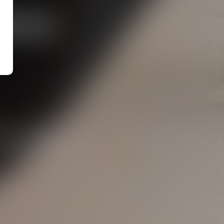
ZAH
trative